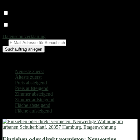
Wir informieren Sie gerne per E-Mail über neue Treffer zu den
ausgewählten Suchkriterien!
Ich bin einverstanden, dass Sie mich unter der angegebenen E-
Mailadresse kontaktieren und mir passende Immobilien anbieten. *
Ich willige in die Verarbeitung meiner Daten zum Zweck der
Bearbeitung meines Suchauftrages ein und habe die
Datenschutzerklärung
gelesen. *
@
Suchauftrag anlegen
Wir haben 8 Ergebnisse für Sie
Neueste zuerst
Neueste zuerst
Älteste zuerst
Preis absteigend
Preis aufsteigend
Zimmer absteigend
Zimmer aufsteigend
Fläche absteigend
Fläche aufsteigend
Einziehen oder direkt vermieten: Neuwertige