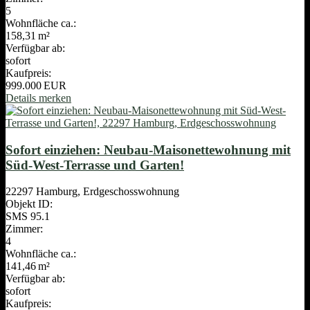
5
Wohnfläche ca.:
158,31 m²
Verfügbar ab:
sofort
Kaufpreis:
999.000 EUR
Details
merken
Sofort einziehen: Neubau-Maisonettewohnung mit
Süd-West-Terrasse und Garten!
22297 Hamburg, Erdgeschosswohnung
Objekt ID:
SMS 95.1
Zimmer:
4
Wohnfläche ca.:
141,46 m²
Verfügbar ab:
sofort
Kaufpreis: