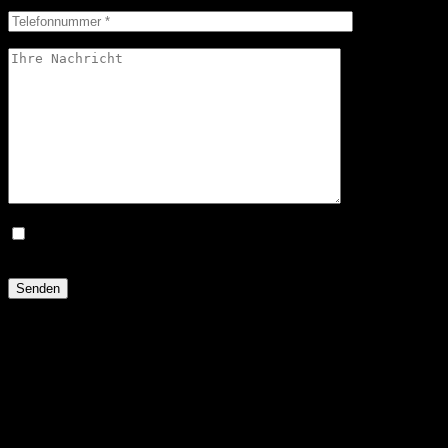
Ich bestätige hiermit, dass ich die Datenschutzerklärung zur
Kenntnis genommen habe.*
Immobilien-Objektart:
Immobilien­angebot: Wohnung
2 Zimmer 58,90 m² Etagenwohnung in Hamburg zum Kauf.
Ausstattung: Klimatisiert, Barrierefrei, Einbauküche, etc.