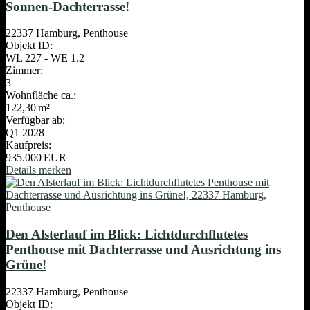
Sonnen-Dachterrasse!
22337 Hamburg, Penthouse
Objekt ID:
WL 227 - WE 1.2
Zimmer:
3
Wohnfläche ca.:
122,30 m²
Verfügbar ab:
Q1 2028
Kaufpreis:
935.000 EUR
Details
merken
Den Alsterlauf im Blick: Lichtdurchflutetes
Penthouse mit Dachterrasse und Ausrichtung ins
Grüne!
22337 Hamburg, Penthouse
Objekt ID: