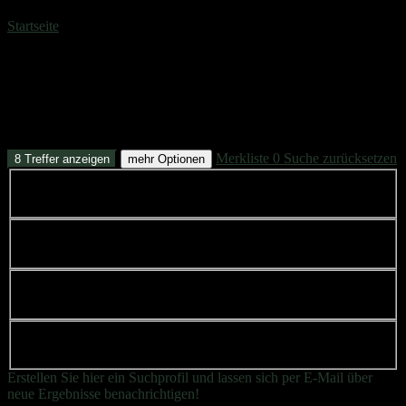
Startseite
»
Wohnung
Immobilien­angebot
Wohnung
Merkliste
0
Suche zurücksetzen
8 Treffer anzeigen
mehr Optionen
Fläche:
-
Anzahl Zimmer:
-
Kaltmiete:
-
Kaufpreis:
-
Erstellen Sie hier ein Suchprofil und lassen sich per E-Mail über
neue Ergebnisse benachrichtigen!