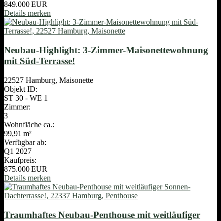
849.000 EUR
Details
merken
Neubau-Highlight: 3-Zimmer-Maisonettewohnung
mit Süd-Terrasse!
22527 Hamburg, Maisonette
Objekt ID:
ST 30 - WE 1
Zimmer:
3
Wohnfläche ca.:
99,91 m²
Verfügbar ab:
Q1 2027
Kaufpreis:
875.000 EUR
Details
merken
Traumhaftes Neubau-Penthouse mit weitläufiger