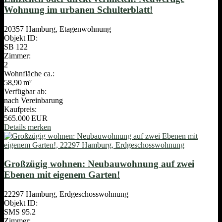
Wohnung im urbanen Schulterblatt!
20357 Hamburg, Etagenwohnung
Objekt ID:
SB 122
Zimmer:
2
Wohnfläche ca.:
58,90 m²
Verfügbar ab:
nach Vereinbarung
Kaufpreis:
565.000 EUR
Details
merken
Großzügig wohnen: Neubauwohnung auf zwei
Ebenen mit eigenem Garten!
22297 Hamburg, Erdgeschosswohnung
Objekt ID:
SMS 95.2
Zimmer: