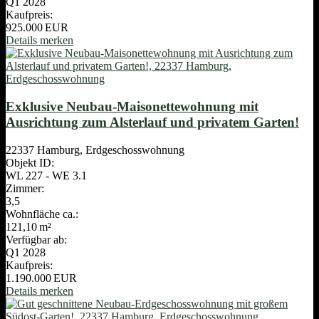
Q1 2028
Kaufpreis:
925.000 EUR
Details
merken
Exklusive Neubau-Maisonettewohnung mit
Ausrichtung zum Alsterlauf und privatem Garten!
22337 Hamburg, Erdgeschosswohnung
Objekt ID:
WL 227 - WE 3.1
Zimmer:
3,5
Wohnfläche ca.:
121,10 m²
Verfügbar ab:
Q1 2028
Kaufpreis:
1.190.000 EUR
Details
merken