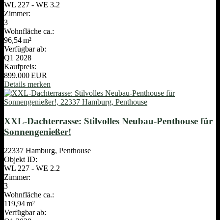
WL 227 - WE 3.2
Zimmer:
3
Wohnfläche ca.:
96,54 m²
Verfügbar ab:
Q1 2028
Kaufpreis:
899.000 EUR
Details
merken
XXL-Dachterrasse: Stilvolles Neubau-Penthouse für
Sonnengenießer!
22337 Hamburg, Penthouse
Objekt ID:
WL 227 - WE 2.2
Zimmer:
3
Wohnfläche ca.:
119,94 m²
Verfügbar ab: