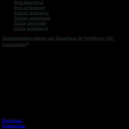
Preis absteigend
Preis aufsteigend
Zimmer absteigend
Zimmer aufsteigend
Fläche absteigend
Fläche aufsteigend
Immobiliendaten-Import und Darstellung für WordPress: WP-
®
ImmoMakler
Unsere Expertise für die Umsetzung Ihrer Immobilienpläne. Folgen
Sie uns:
Kontakt
+49 40 84602688
Krohnskamp 13, 22301 Hamburg
moin@zweii-immobilien.de
Sonstiges
Impressum
Datenschutz