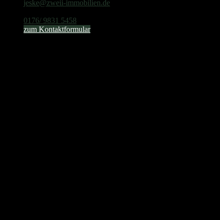
jeske@zweii-immobilien.de
Tel. Zentrale
0176/ 9831 5458
zum Kontaktformular
Objektdaten
Objekt ID
GU
Objekttypen
Gewerbegrundstück, Wohngrundstück
Adresse
Ammersbek
Schleswig-Holstein
Grund­stück ca.
1.500 m²
Preis
auf Anfrage
Objekt­beschreibung
Für einen exklusiven und bonitätsstarken Suchkunden sind wir
aktuell auf der Suche nach einem Baugrundstück im südlichen Kreis
Stormarn oder im östlichen Hamburg: