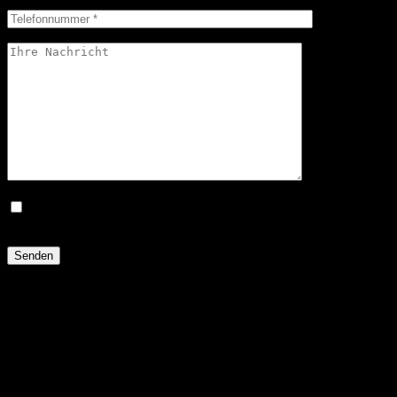
Ich bestätige hiermit, dass ich die Datenschutzerklärung zur
Kenntnis genommen habe.*
Baugrundstück gesucht –
südlicher Kreis Stormarn /
östliches Hamburg