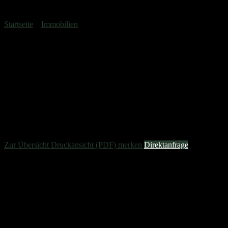
Wohngrundstück in Ammersbek zum Kauf.
Startseite
»
Immobilien
»
Baugrundstück gesucht – südlicher Kreis
Stormarn / östliches Hamburg
Baugrundstück gesucht –
südlicher Kreis Stormarn /
östliches Hamburg
Ammersbek, Wohngrundstück zum Kauf
Zur Übersicht
Druckansicht (PDF)
merken
Direktanfrage