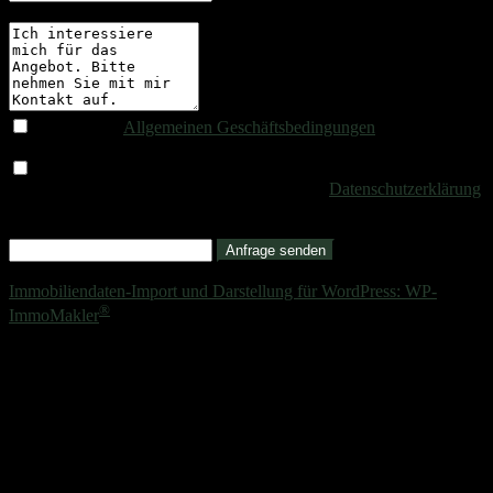
Ihre Nachricht *
Ich habe die
Allgemeinen Geschäftsbedingungen
gelesen und
akzeptiert. *
Ich willige in die Verarbeitung meiner Daten zum Zweck der
Bearbeitung meiner Anfrage ein und habe die
Datenschutzerklärung
gelesen. *
* Pflichtangaben
Anfrage senden
SSL-verschlüsselt
Immobiliendaten-Import und Darstellung für WordPress: WP-
®
ImmoMakler
Unsere Expertise für die Umsetzung Ihrer Immobilienpläne. Folgen
Sie uns:
Kontakt
+49 40 84602688