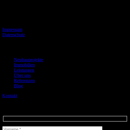
Krohnskamp 13, 22301 Hamburg
moin@zweii-immobilien.de
Sonstiges
Impressum
Datenschutz
© 2025 ZWEII Immobilien
Neubauprojekte
Immobilien
Leistungen
Über uns
Referenzen
Blog
Kontakt
Kontakt