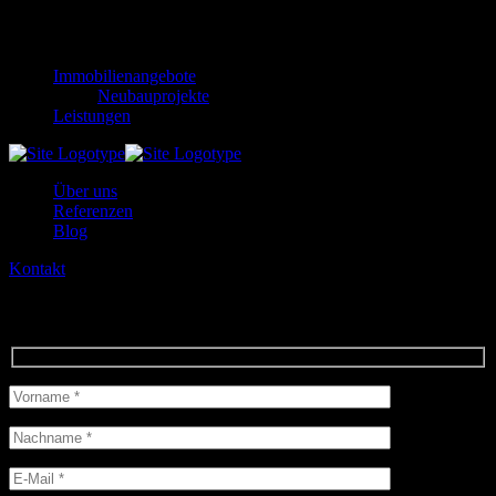
Krohnskamp 13, 22301 Hamburg
+49 40 84602688
moin@zweii-
immobilien.de
Immobilienangebote
Neubauprojekte
Leistungen
Über uns
Referenzen
Blog
Kontakt
Kontakt