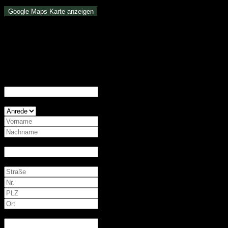
Google Maps Karte anzeigen
Die dargestellte Position der Immobilie ist nur eine ungefähre
Angabe.
Direktanfrage
Ihre Firma
Ihr Name *
Ihre E-Mail-Adresse *
Ihre Adresse *
Ihre Telefonnummer *